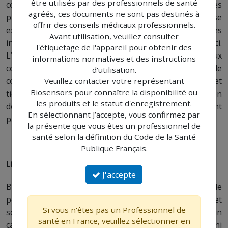
être utilisés par des professionnels de santé
contrôle ni n’exprime aucun avis sur le contenu des
agréés, ces documents ne sont pas destinés à
pages publiées par des tiers et fait à titre expresse
offrir des conseils médicaux professionnels.
exclusion de toute responsabilité quant à toutes
Avant utilisation, veuillez consulter
informations de tiers et à l’utilisation de celles-ci.
l'étiquetage de l'appareil pour obtenir des
L’utilisation d’autres sites internet est soumise aux
informations normatives et des instructions
conditions d’utilisation de ces sites et aux principes de
d'utilisation.
confidentialité qui leur sont propres. Ces sites internet
Veuillez contacter votre représentant
Biosensors pour connaître la disponibilité ou
tiers peuvent contenir des informations sur l’utilisation
les produits et le statut d'enregistrement.
de produits du Biosensors International Group qui n’ont
En sélectionnant J’accepte, vous confirmez par
pas été agréés dans le pays de résidence du visiteur.
la présente que vous êtes un professionnel de
santé selon la définition du Code de la Santé
Publique Français.
Limitation de responsabilité
J'accepte
Biosensors France SAS, ainsi que les sociétés de
personnes ou de capitaux qui lui sont apparentées, et
Si vous n'êtes pas un Professionnel de
ses associés, préposés et salariés ne pourront en aucun
santé en France, veuillez sélectionner en
cas voir leur responsabilité engagée envers le visiteur ni